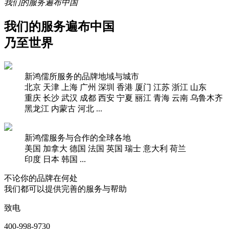
我们的服务遍布中国
我们的服务遍布中国
乃至世界
新鸿儒所服务的品牌地域与城市
北京
天津
上海
广州
深圳
香港
厦门
江苏
浙江
山东
重庆
长沙
武汉
成都
西安
宁夏
丽江
青海
云南
乌鲁木齐
黑龙江
内蒙古
河北
...
新鸿儒服务与合作的全球各地
美国
加拿大
德国
法国
英国
瑞士
意大利
荷兰
印度
日本
韩国
...
不论你的品牌在何处
我们都可以提供完善的服务与帮助
致电
400-998-9730