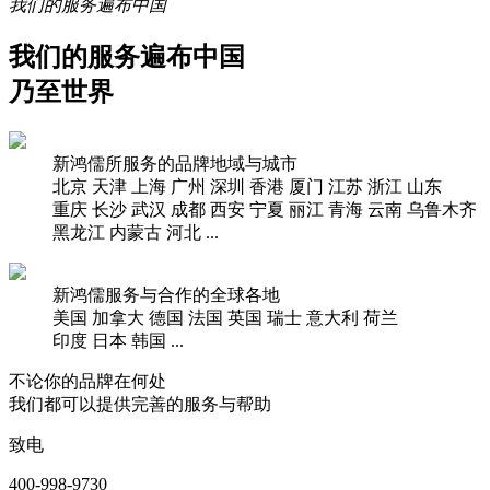
我们的服务遍布中国
我们的服务遍布中国
乃至世界
新鸿儒所服务的品牌地域与城市
北京
天津
上海
广州
深圳
香港
厦门
江苏
浙江
山东
重庆
长沙
武汉
成都
西安
宁夏
丽江
青海
云南
乌鲁木齐
黑龙江
内蒙古
河北
...
新鸿儒服务与合作的全球各地
美国
加拿大
德国
法国
英国
瑞士
意大利
荷兰
印度
日本
韩国
...
不论你的品牌在何处
我们都可以提供完善的服务与帮助
致电
400-998-9730