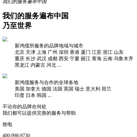
我们的服务遍布中国
我们的服务遍布中国
乃至世界
新鸿儒所服务的品牌地域与城市
北京
天津
上海
广州
深圳
香港
厦门
江苏
浙江
山东
重庆
长沙
武汉
成都
西安
宁夏
丽江
青海
云南
乌鲁木齐
黑龙江
内蒙古
河北
...
新鸿儒服务与合作的全球各地
美国
加拿大
德国
法国
英国
瑞士
意大利
荷兰
印度
日本
韩国
...
不论你的品牌在何处
我们都可以提供完善的服务与帮助
致电
400-998-9730