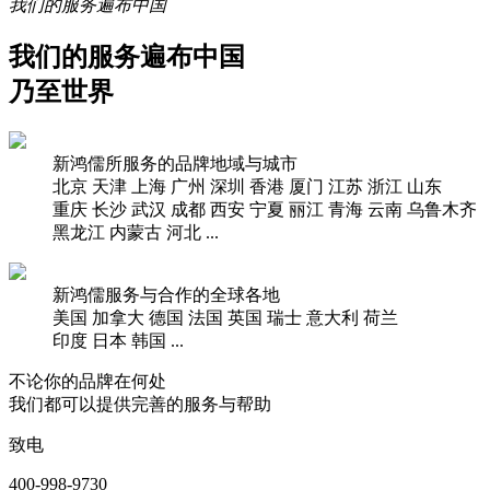
我们的服务遍布中国
我们的服务遍布中国
乃至世界
新鸿儒所服务的品牌地域与城市
北京
天津
上海
广州
深圳
香港
厦门
江苏
浙江
山东
重庆
长沙
武汉
成都
西安
宁夏
丽江
青海
云南
乌鲁木齐
黑龙江
内蒙古
河北
...
新鸿儒服务与合作的全球各地
美国
加拿大
德国
法国
英国
瑞士
意大利
荷兰
印度
日本
韩国
...
不论你的品牌在何处
我们都可以提供完善的服务与帮助
致电
400-998-9730