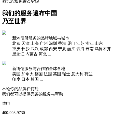
我们的服务遍布中国
我们的服务遍布中国
乃至世界
新鸿儒所服务的品牌地域与城市
北京
天津
上海
广州
深圳
香港
厦门
江苏
浙江
山东
重庆
长沙
武汉
成都
西安
宁夏
丽江
青海
云南
乌鲁木齐
黑龙江
内蒙古
河北
...
新鸿儒服务与合作的全球各地
美国
加拿大
德国
法国
英国
瑞士
意大利
荷兰
印度
日本
韩国
...
不论你的品牌在何处
我们都可以提供完善的服务与帮助
致电
400-998-9730