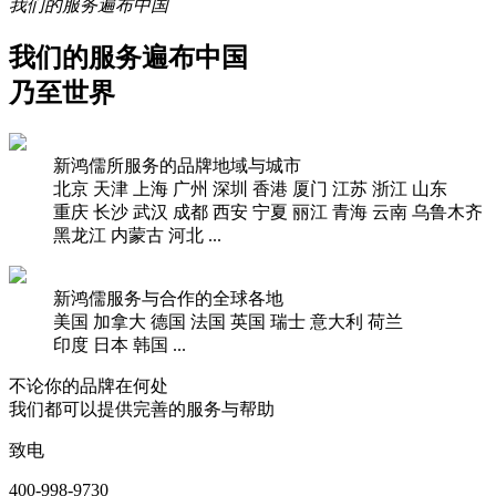
我们的服务遍布中国
我们的服务遍布中国
乃至世界
新鸿儒所服务的品牌地域与城市
北京
天津
上海
广州
深圳
香港
厦门
江苏
浙江
山东
重庆
长沙
武汉
成都
西安
宁夏
丽江
青海
云南
乌鲁木齐
黑龙江
内蒙古
河北
...
新鸿儒服务与合作的全球各地
美国
加拿大
德国
法国
英国
瑞士
意大利
荷兰
印度
日本
韩国
...
不论你的品牌在何处
我们都可以提供完善的服务与帮助
致电
400-998-9730