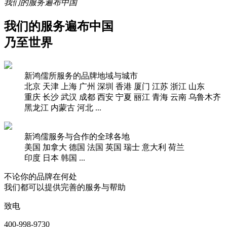
我们的服务遍布中国
我们的服务遍布中国
乃至世界
新鸿儒所服务的品牌地域与城市
北京
天津
上海
广州
深圳
香港
厦门
江苏
浙江
山东
重庆
长沙
武汉
成都
西安
宁夏
丽江
青海
云南
乌鲁木齐
黑龙江
内蒙古
河北
...
新鸿儒服务与合作的全球各地
美国
加拿大
德国
法国
英国
瑞士
意大利
荷兰
印度
日本
韩国
...
不论你的品牌在何处
我们都可以提供完善的服务与帮助
致电
400-998-9730