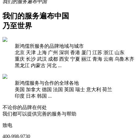
我们的服务遍布中国
我们的服务遍布中国
乃至世界
新鸿儒所服务的品牌地域与城市
北京
天津
上海
广州
深圳
香港
厦门
江苏
浙江
山东
重庆
长沙
武汉
成都
西安
宁夏
丽江
青海
云南
乌鲁木齐
黑龙江
内蒙古
河北
...
新鸿儒服务与合作的全球各地
美国
加拿大
德国
法国
英国
瑞士
意大利
荷兰
印度
日本
韩国
...
不论你的品牌在何处
我们都可以提供完善的服务与帮助
致电
400-998-9730